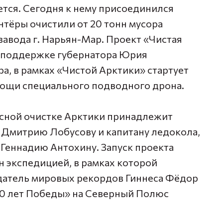
тся. Сегодня к нему присоединился
нтёры очистили от 20 тонн мусора
авода г. Нарьян-Мар. Проект «Чистая
и поддержке губернатора
Юрия
ра, в рамках «Чистой Арктики» стартует
мощи специального подводного дрона.
ксной очистке Арктики принадлежит
»
Дмитрию Лобусову
и капитану ледокола,
и
Геннадию Антохину.
Запуск проекта
н экспедицией, в рамках которой
атель мировых рекордов Гиннеса
Фёдор
50 лет Победы» на Северный Полюс