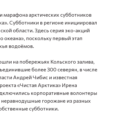
и марафона арктических субботников
ка». Субботники в регионе инициировал
кой области. Здесь серия эко-акций
о океана», поскольку первый этап
жья водоёмов.
шли на побережьях Кольского залива,
ъединившие более 300 северян, в числе
ласти
Андрей Чибис
и известная
проекта «Чистая Арктика»
Ирена
одключились корпоративные волонтеры
, неравнодушные горожане из разных
собственные субботники.