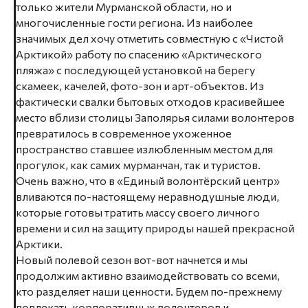
только жители Мурманской области, но и
многочисленные гости региона. Из наиболее
значимых дел хочу отметить совместную с «Чистой
Арктикой» работу по спасению «Арктического
пляжа» с последующей установкой на берегу
скамеек, качелей, фото-зон и арт-объектов. Из
фактически свалки бытовых отходов красивейшее
место вблизи столицы Заполярья силами волонтеров
превратилось в современное ухоженное
пространство ставшее излюбленным местом для
прогулок, как самих мурманчан, так и туристов.
Очень важно, что в «Единый волонтёрский центр»
вливаются по-настоящему неравнодушные люди,
которые готовы тратить массу своего личного
времени и сил на защиту природы нашей прекрасной
Арктики.
Новый полевой сезон вот-вот начнется и мы
продолжим активно взаимодействовать со всеми,
кто разделяет наши ценности. Будем по-прежнему
вовлекать корпоративных волонтеров и