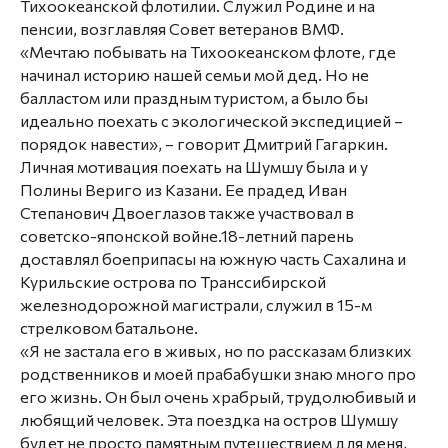
Тихоокеанской флотилии. Служил Родине и на
пенсии, возглавляя Совет ветеранов ВМФ.
«Мечтаю побывать на Тихоокеанском флоте, где
начинал историю нашей семьи мой дед. Но не
балластом или праздным туристом, а было бы
идеально поехать с экологической экспедицией –
порядок навести», – говорит Дмитрий Гагаркин.
Личная мотивация поехать на Шумшу была и у
Полины Вериго из Казани. Ее прадед Иван
Степанович Двоеглазов также участвовал в
советско-японской войне.18-летний парень
доставлял боеприпасы на южную часть Сахалина и
Курильские острова по Транссибирской
железнодорожной магистрали, служил в 15-м
стрелковом батальоне.
«Я не застала его в живых, но по рассказам близких
родственников и моей прабабушки знаю много про
его жизнь. Он был очень храбрый, трудолюбивый и
любящий человек. Эта поездка на остров Шумшу
будет не просто памятным путешествием для меня,