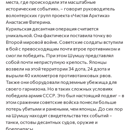
места, где происходили эти масштабные
исторические события», – говорит руководитель
волонтерских групп проекта «Чистая Арктика»
Анастасия Фатерина.
Курильская десантная операция считается
уникальной. Она фактически поставила точку во
Второй мировой войне. Советские солдаты вступили
в бой с превосходящим почти втрое противником и
смогли победить. При этом Шумшу представлял
собой почти неприступную крепость. Японцы
возвели на этой территории 34 дота, 24 дзота и
вырыли 40 километров противотанковых рвов.
Также они оборудовали подземные убежища для
своего гарнизона. Но в таких сложных условиях
победила армия СССР. Это был настоящий подвиг – в
этом сражении советские войска понесли больше
потерь убитыми и ранеными, чем японцы. До сих пор
на Шумшу находят свидетельства тех событий –
танки, остовы десантных судов, оружие и
боеприпасы.