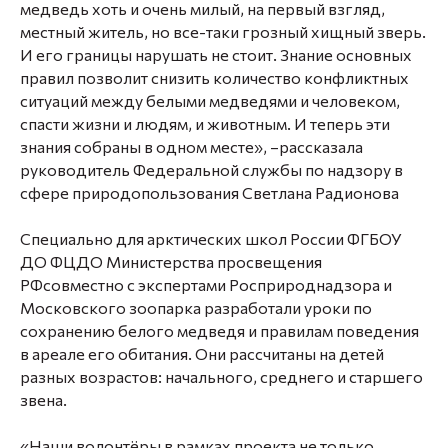
медведь хоть и очень милый, на первый взгляд,
местный житель, но все-таки грозный хищный зверь.
И его границы нарушать не стоит. Знание основных
правил позволит снизить количество конфликтных
ситуаций между белыми медведями и человеком,
спасти жизни и людям, и животным. И теперь эти
знания собраны в одном месте», –рассказала
руководитель Федеральной службы по надзору в
сфере природопользования Светлана Радионова
Специально для арктических школ России ФГБОУ
ДО ФЦДО Министерства просвещения
РФсовместно с экспертами Росприроднадзора и
Московского зоопарка разработали уроки по
сохранению белого медведя и правилам поведения
в ареале его обитания. Они рассчитаны на детей
разных возрастов: начального, среднего и старшего
звена.
«Наши волонтёры в рамках проекта не только