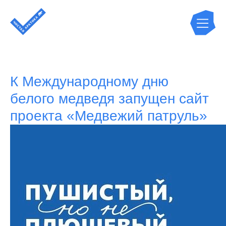
К Международному дню
белого медведя запущен сайт
проекта «Медвежий патруль»