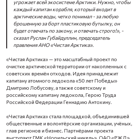
угрожает всей экосистеме Арктики. Нужно, чтобы
каждый капитан корабля, который входит в
арктические воды, четко понимал - за любую
брошенную за борт пластиковую бутылку, он
будет отвечать по закону, и отвечать строго!», -
сказал Руслан Губайдуллин, председатель
правления АНО «Чистая Арктика»
.
«Чистая Арктика» — это масштабный проект по
очистке арктической территории от накопленных с
советских времён отходов. Идея принадлежит
капитану атомного ледокола «50 лет Победы»
Дмитрию Лобусову, а также советскому и
российскому капитану ледокола, Герою Труда
Российской Федерации Геннадию Антохину.
«Чистая Арктика» стала площадкой, объединившей
общественные и волонтёрские организации, учёных,
глав регионов и бизнес.
Партнёрами проекта
выступают ГМК «Норильский никель», ОАО «РЖД»,