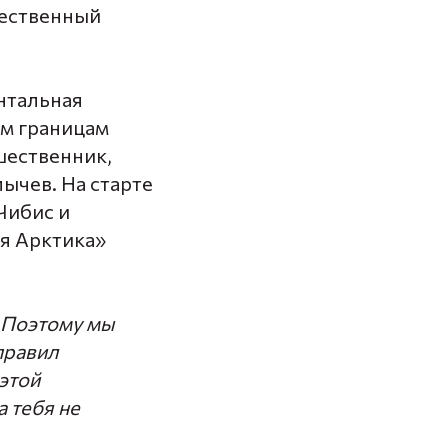
щественный
нтальная
ым границам
шественник,
лычев
. На старте
Чибис
и
я Арктика»
. Поэтому мы
правил
этой
а тебя не