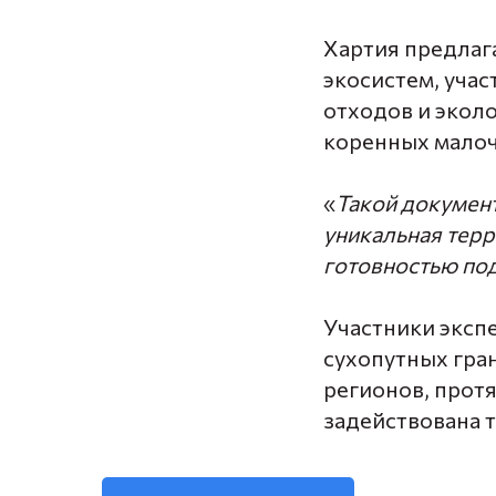
Хартия предлаг
экосистем, уча
отходов и экол
коренных малоч
«
Такой документ
уникальная терр
готовностью п
Участники эксп
сухопутных гра
регионов, прот
задействована 