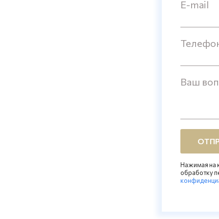
E-mail
Телефо
Ваш во
ОТПР
Нажимая на к
обработку п
конфиденци