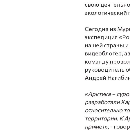
свою деятельно
экологический 
Сегодня из Мур
экспедиция «Ро
нашей страны и 
видеоблогер, а
команду провож
руководитель о
Андрей Нагибин
«
Арктика – суро
разработали Хар
относительно то
территории. К А
примет
», - гов