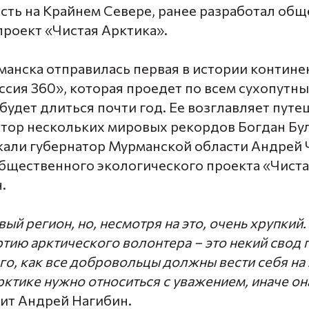
сть на Крайнем Севере, ранее разработал об
проект
«Чистая Арктика».
манска отправилась
первая в истории контине
ссия 360»,
которая проедет по всем сухопутн
будет длиться почти год. Ее возглавляет путе
втор нескольких мировых рекордов
Богдан Бу
али губернатор Мурманской области
Андрей 
бщественного экологического проекта «Чиста
.
вый регион, но, несмотря на это, очень хрупкий
тию арктического волонтера – это некий свод 
го, как все добровольцы должны вести себя на 
рктике нужно относиться с уважением, иначе он
орит Андрей Нагибин.