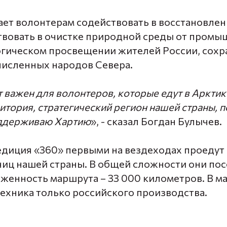
ает волонтерам содействовать в восстановле
ствовать в очистке природной среды от пром
огическом просвещении жителей России, сохр
исленных народов Севера.
 важен для волонтеров, которые едут в Арктик
итория, стратегический регион нашей страны, п
оддерживаю Хартию
», - сказал Богдан Булычев.
едиция «360» первыми на вездеходах проедут 
ниц нашей страны. В общей сложности они пос
яженность маршрута – 33 000 километров. В м
техника только российского производства.