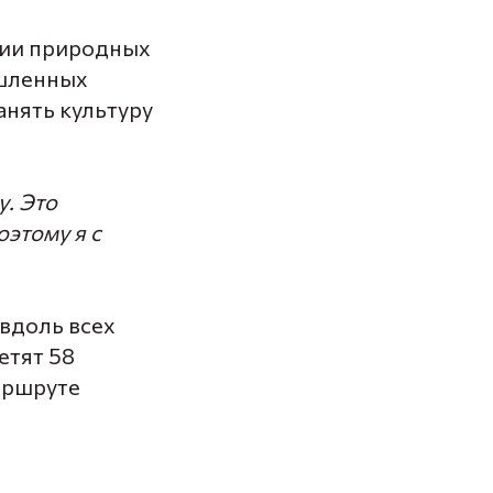
нии природных
ышленных
анять культуру
у. Это
оэтому я с
вдоль всех
етят 58
аршруте