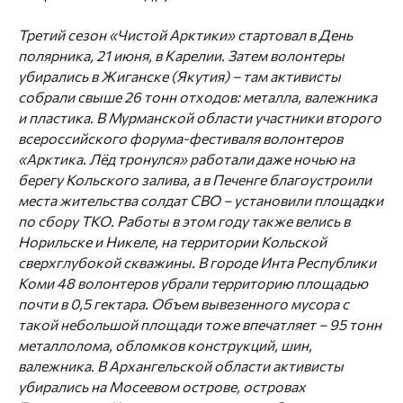
Третий сезон «Чистой Арктики» стартовал в День
полярника, 21 июня, в Карелии. Затем волонтеры
убирались в Жиганске (Якутия) – там активисты
собрали свыше 26 тонн отходов: металла, валежника
и пластика. В Мурманской области участники второго
всероссийского форума-фестиваля волонтеров
«Арктика. Лёд тронулся» работали даже ночью на
берегу Кольского залива, а в Печенге благоустроили
места жительства солдат СВО – установили площадки
по сбору ТКО. Работы в этом году также велись в
Норильске и Никеле, на территории Кольской
сверхглубокой скважины. В городе Инта Республики
Коми 48 волонтеров убрали территорию площадью
почти в 0,5 гектара. Объем вывезенного мусора с
такой небольшой площади тоже впечатляет – 95 тонн
металлолома, обломков конструкций, шин,
валежника. В Архангельской области активисты
убирались на Мосеевом острове, островах