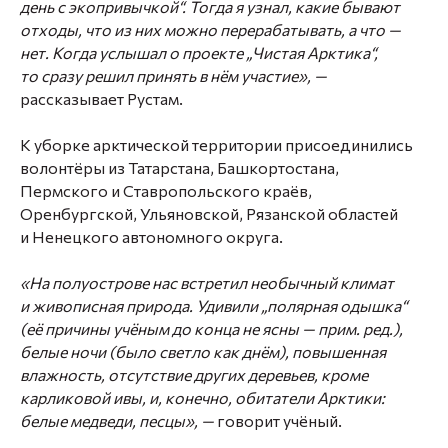
день с экопривычкой“. Тогда я узнал, какие бывают
отходы, что из них можно перерабатывать, а что —
нет. Когда услышал о проекте „Чистая Арктика“,
то сразу решил принять в нём участие», —
рассказывает Рустам.
К уборке арктической территории присоединились
волонтёры из Татарстана, Башкортостана,
Пермского и Ставропольского краёв,
Оренбургской, Ульяновской, Рязанской областей
и Ненецкого автономного округа.
«На полуострове нас встретил необычный климат
и живописная природа. Удивили „полярная одышка“
(её причины учёным до конца не ясны — прим. ред.),
белые ночи (было светло как днём), повышенная
влажность, отсутствие других деревьев, кроме
карликовой ивы, и, конечно, обитатели Арктики:
белые медведи, песцы», —
говорит учёный.