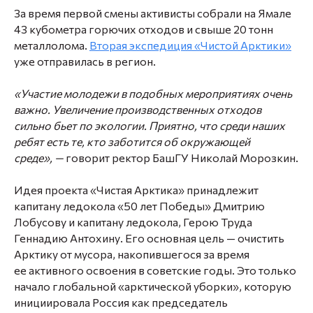
За время первой смены активисты собрали на Ямале
43 кубометра горючих отходов и свыше 20 тонн
металлолома.
Вторая экспедиция «Чистой Арктики»
уже отправилась в регион.
«Участие молодежи в подобных мероприятиях очень
важно. Увеличение производственных отходов
сильно бьет по экологии. Приятно, что среди наших
ребят есть те, кто заботится об окружающей
среде», —
говорит ректор БашГУ
Николай Морозкин.
Идея проекта «Чистая Арктика» принадлежит
капитану ледокола «50 лет Победы»
Дмитрию
Лобусову
и капитану ледокола, Герою Труда
Геннадию Антохину
. Его основная цель — очистить
Арктику от мусора, накопившегося за время
ее активного освоения в советские годы. Это только
начало глобальной «арктической уборки», которую
инициировала Россия как председатель