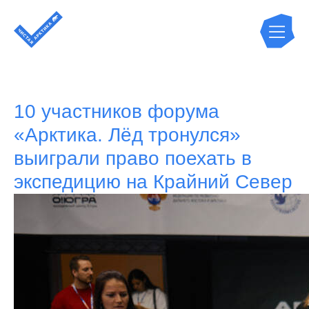
10 участников форума
«Арктика. Лёд тронулся»
выиграли право поехать в
экспедицию на Крайний Север