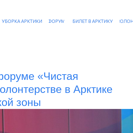
УБОРКА АРКТИКИ
ФОРУМ
БИЛЕТ В АРКТИКУ
ВОЛОН
форуме «Чистая
волонтерстве в Арктике
кой зоны