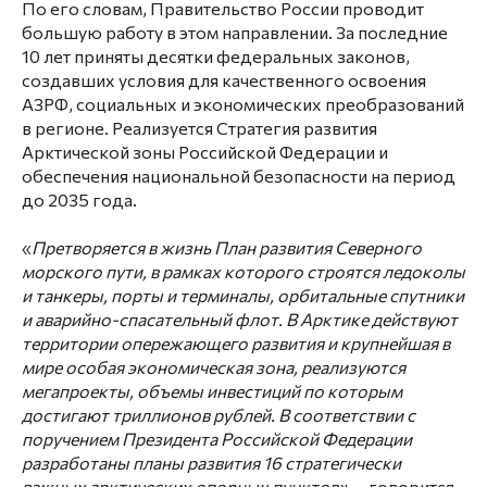
По его словам, Правительство России проводит
большую работу в этом направлении. За последние
10 лет приняты десятки федеральных законов,
создавших условия для качественного освоения
АЗРФ, социальных и экономических преобразований
в регионе. Реализуется Стратегия развития
Арктической зоны Российской Федерации и
обеспечения национальной безопасности на период
до 2035 года.
«
Претворяется в жизнь План развития Северного
морского пути, в рамках которого строятся ледоколы
и танкеры, порты и терминалы, орбитальные спутники
и аварийно-спасательный флот. В Арктике действуют
территории опережающего развития и крупнейшая в
мире особая экономическая зона, реализуются
мегапроекты, объемы инвестиций по которым
достигают триллионов рублей. В соответствии с
поручением Президента Российской Федерации
разработаны планы развития 16 стратегически
важных арктических опорных пунктов»,
– говорится