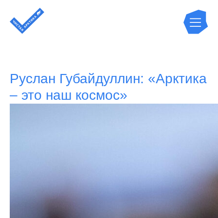
Руслан Губайдуллин: «Арктика
– это наш космос»