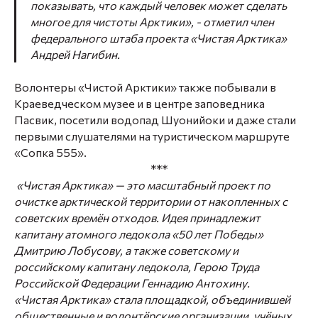
показывать, что каждый человек может сделать
многое для чистоты Арктики»,
- отметил член
федерального штаба проекта «Чистая Арктика»
Андрей Нагибин.
Волонтеры «Чистой Арктики» также побывали в
Краеведческом музее и в центре заповедника
Пасвик, посетили водопад Шуонийоки и даже стали
первыми слушателями на туристическом маршруте
«Сопка 555».
***
«Чистая Арктика» — это масштабный проект по
очистке арктической территории от накопленных с
советских времён отходов. Идея принадлежит
капитану атомного ледокола «50 лет Победы»
Дмитрию Лобусову, а также советскому и
российскому капитану ледокола, Герою Труда
Российской Федерации Геннадию Антохину.
«Чистая Арктика» стала площадкой, объединившей
общественные и волонтёрские организации, учёных,