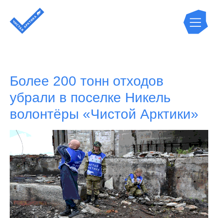
Более 200 тонн отходов
убрали в поселке Никель
волонтёры «Чистой Арктики»