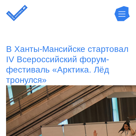
В Ханты-Мансийске стартовал
IV Всероссийский форум-
фестиваль «Арктика. Лёд
тронулся»