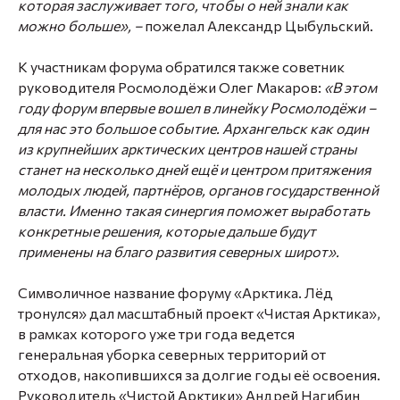
которая заслуживает того, чтобы о ней знали как
можно больше», –
пожелал Александр Цыбульский.
К участникам форума обратился также советник
руководителя Росмолодёжи Олег Макаров:
«В этом
году форум впервые вошел в линейку Росмолодёжи –
для нас это большое событие. Архангельск как один
из крупнейших арктических центров нашей страны
станет на несколько дней ещё и центром притяжения
молодых людей, партнёров, органов государственной
власти. Именно такая синергия поможет выработать
конкретные решения, которые дальше будут
применены на благо развития северных широт».
Символичное название форуму «Арктика. Лёд
тронулся» дал масштабный проект «Чистая Арктика»,
в рамках которого уже три года ведется
генеральная уборка северных территорий от
отходов, накопившихся за долгие годы её освоения.
Руководитель «Чистой Арктики» Андрей Нагибин