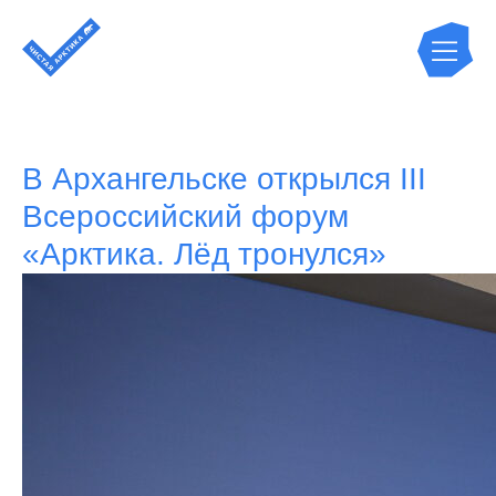
В Архангельске открылся III
Всероссийский форум
«Арктика. Лёд тронулся»