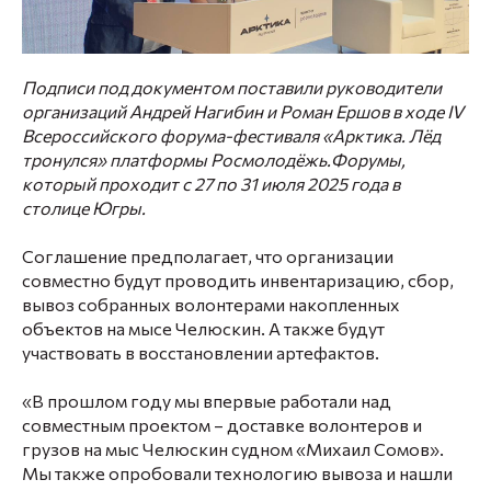
Подписи под документом поставили руководители
организаций Андрей Нагибин и Роман Ершов в ходе IV
Всероссийского форума-фестиваля «Арктика. Лёд
тронулся» платформы Росмолодёжь.Форумы,
который проходит с 27 по 31 июля 2025 года в
столице Югры.
Соглашение предполагает, что организации
совместно будут проводить инвентаризацию, сбор,
вывоз собранных волонтерами накопленных
объектов на мысе Челюскин. А также будут
участвовать в восстановлении артефактов.
«В прошлом году мы впервые работали над
совместным проектом – доставке волонтеров и
грузов на мыс Челюскин судном «Михаил Сомов».
Мы также опробовали технологию вывоза и нашли