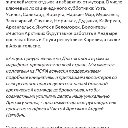
жителей места отдыха и избавят их от мусора. В числе
ключевых локаций единого субботника: Ухта,
Усинск, Салехард, Воркута, Нарьян-Мар, Мурманск,
Заполярный, Спутник, Норильск, Дудинка, Кайеркан,
Архангельск, Якутск и Беломорск. Волонтеры
«Чистой Арктики» будут также работать в Анадыре,
поселках Кемь и Лоухи республики Карелия, а также
в Архангельске.
«Акции, приуроченные ко Дню эколога в рамках
марафона, проводятся по всей стране. Мы вместе с
коллегами из ПОРА всячески поддерживаем
подобные инициативы и приглашаем волонтеров со
всех регионов присоединится к нашей большой
арктической команде добровольцев, чтобы
совместными усилиями делать нашу уникальную
Арктику чище», - прокомментировал руководитель
проектного офиса «Чистой Арктики»
Андрей
Нагибин.
Старт третьего сезона общественного проекта