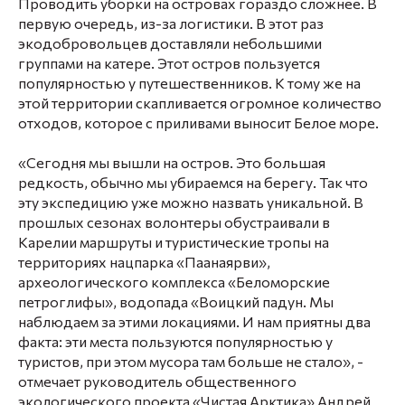
Проводить уборки на островах гораздо сложнее. В
первую очередь, из-за логистики. В этот раз
экодобровольцев доставляли небольшими
группами на катере. Этот остров пользуется
популярностью у путешественников. К тому же на
этой территории скапливается огромное количество
отходов, которое с приливами выносит Белое море.
«Сегодня мы вышли на остров. Это большая
редкость, обычно мы убираемся на берегу. Так что
эту экспедицию уже можно назвать уникальной. В
прошлых сезонах волонтеры обустраивали в
Карелии маршруты и туристические тропы на
территориях нацпарка «Паанаярви»,
археологического комплекса «Беломорские
петроглифы», водопада «Воицкий падун. Мы
наблюдаем за этими локациями. И нам приятны два
факта: эти места пользуются популярностью у
туристов, при этом мусора там больше не стало», -
отмечает руководитель общественного
экологического проекта «Чистая Арктика» Андрей