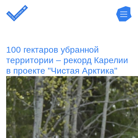
100 гектаров убранной
территории – рекорд Карелии
в проекте "Чистая Арктика"