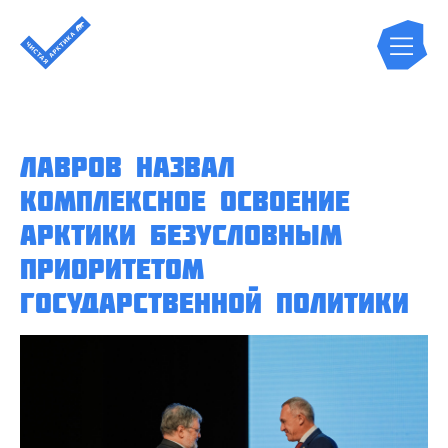
Лавров назвал
комплексное освоение
Арктики безусловным
приоритетом
государственной политики