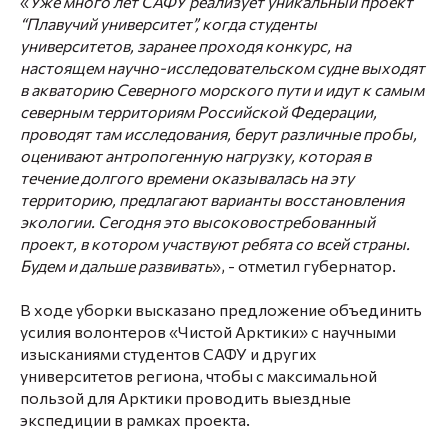
«
Уже много лет САФУ реализует уникальный проект
“Плавучий университет”, когда студенты
университетов, заранее проходя конкурс, на
настоящем научно-исследовательском судне выходят
в акваторию Северного морского пути и идут к самым
северным территориям Российской Федерации,
проводят там исследования, берут различные пробы,
оценивают антропогенную нагрузку, которая в
течение долгого времени оказывалась на эту
территорию, предлагают варианты восстановления
экологии. Сегодня это высоковостребованный
проект, в котором участвуют ребята со всей страны.
Будем и дальше развивать
», - отметил губернатор.
В ходе уборки высказано предложение объединить
усилия волонтеров «Чистой Арктики» с научными
изысканиями студентов САФУ и других
университетов региона, чтобы с максимальной
пользой для Арктики проводить выездные
экспедиции в рамках проекта.