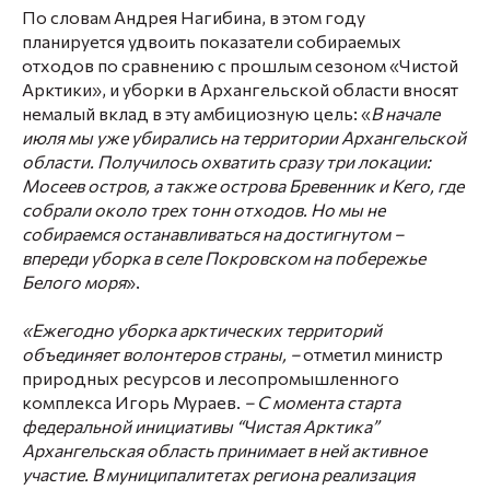
По словам
Андрея Нагибина
, в этом году
планируется удвоить показатели собираемых
отходов по сравнению с прошлым сезоном «Чистой
Арктики», и уборки в Архангельской области вносят
немалый вклад в эту амбициозную цель: «
В начале
июля мы уже убирались на территории Архангельской
области. Получилось охватить сразу три локации:
Мосеев остров, а также острова Бревенник и Кего, где
собрали около трех тонн отходов. Но мы не
собираемся останавливаться на достигнутом –
впереди уборка в селе Покровском на побережье
Белого моря
».
«Ежегодно уборка арктических территорий
объединяет волонтеров страны, –
отметил министр
природных ресурсов и лесопромышленного
комплекса
Игорь Мураев.
– С момента старта
федеральной инициативы “Чистая Арктика”
Архангельская область принимает в ней активное
участие. В муниципалитетах региона реализация