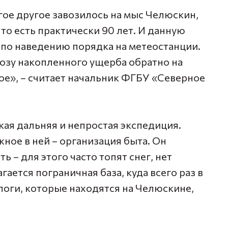
гое другое завозилось на мыс Челюскин,
 то есть практически 90 лет. И данную
по наведению порядка на метеостанции.
возу накопленного ущерба обратно на
ное», – считает начальник ФГБУ «Северное
кая дальняя и непростая экспедиция.
ное в ней – организация быта. Он
 – для этого часто топят снег, нет
гается пограничная база, куда всего раз в
логи, которые находятся на Челюскине,