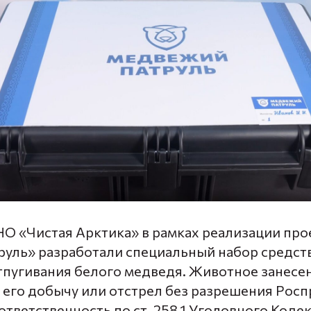
О «Чистая Арктика» в рамках реализации про
уль» разработали специальный набор средст
тпугивания белого медведя. Животное занесе
за его добычу или отстрел без разрешения Ро
тветственность по ст. 258.1 Уголовного Кодек