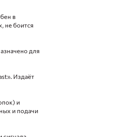
бен в
, не боится
назначено для
st». Издаёт
опок) и
ных и подачи
 сигнала