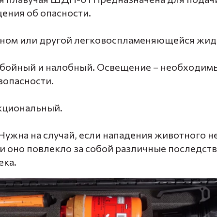
щения об опасности.
ином или другой легковоспламеняющейся жид
бойный и налобный. Освещение – необходим
зопасности.
кциональный.
Нужна на случай, если нападения животного н
 и оно повлекло за собой различные последст
ека.