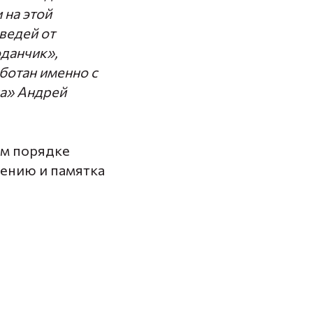
 на этой
ведей от
данчик»,
ботан именно с
ка» Андрей
ом порядке
ению и памятка