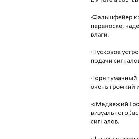
·Фальшфейер кр
переноске, наде
влаги.
·Пусковое устр
подачи сигналов
·Горн туманный 
очень громкий и
·«Медвежий Гро
визуального (в
сигналов.
·Шашка дымовая