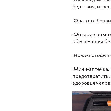
бедствия, изве
·Флакон с бенз
·Фонари дально
обеспечения бе
·Нож многофун
·Мини-аптечка. 
предотвратить,
здоровья челов