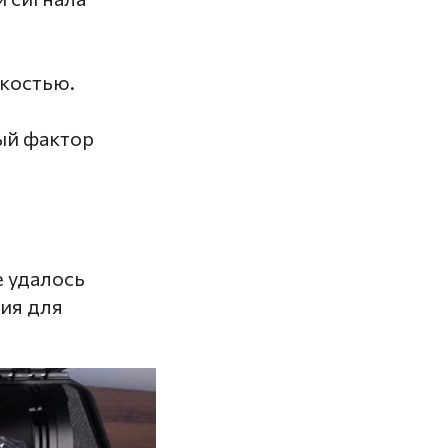
костью.
ый фактор
е удалось
вия для