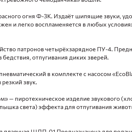
асного огня Ф-3К. Издаёт шипящие звуки, удо
жен и легко воспламеняется в любых условиях
ойство патронов четырёхзарядное ПУ-4. Пред
 бедствия, отпугивания диких зверей.
пневматический в комплекте с насосом «EcoBla
 резкий звук.
м» — пиротехническое изделие звукового (хл
спышка света) эффекта для отпугивания живот
 плавучая ШДП-01 Предназначена для подачи