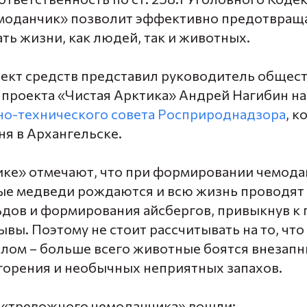
моданчик» позволит эффективно предотвращ
ать жизни, как людей, так и животных.
лект средств представил руководитель общес
 проекта «Чистая Арктика» Андрей Нагибин н
но-технического совета Росприроднадзора
, к
ня в Архангельске.
ике» отмечают, что при формировании чемода
елые медведи рождаются и всю жизнь проводят
ов и формирования айсбергов, привыкнув к 
вы. Поэтому не стоит рассчитывать на то, чт
елом – больше всего животные боятся внезапн
горения и необычных неприятных запахов.
ав «тревожного чемоданчика» вошли: