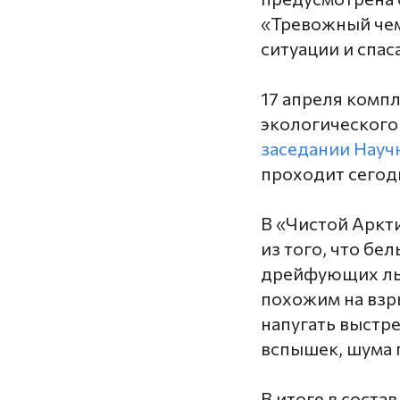
«Тревожный че
ситуации и спас
17 апреля комп
экологического
заседании Науч
проходит сегод
В «Чистой Аркт
из того, что б
дрейфующих льд
похожим на взры
напугать выстр
вспышек, шума 
В итоге в сост