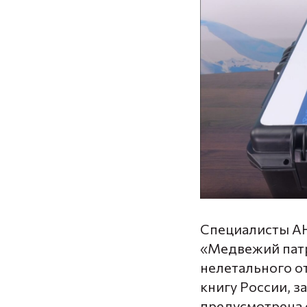
Специалисты АН
«Медвежий патр
нелетального о
книгу России, 
предусмотрена о