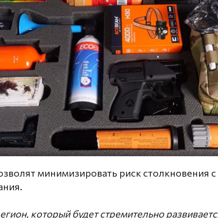
озволят минимизировать риск столкновения с
ания.
регион, который будет стремительно развиваетс