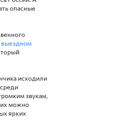
ать опасные
твенного
а
выездном
оторый
нчика исходили
 среди
громким звукам,
о их можно
ых ярких