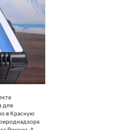
екта
в для
но в Красную
сприроднадзора
са России. А