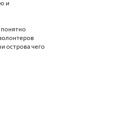
ю и
И понятно
 волонтеров
ни острова чего