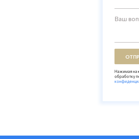
Ваш во
ОТПР
Нажимая на к
обработку п
конфиденци