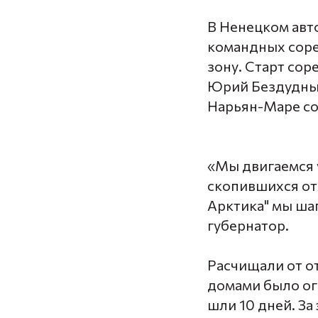
В Ненецком авт
командных соре
зону. Старт со
Юрий Бездудн
Нарьян-Маре со
«Мы двигаемся 
скопившихся отх
Арктика" мы шаг
губернатор.
Расчищали от о
домами было ог
шли 10 дней. За