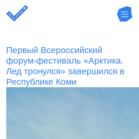
Первый Всероссийский
форум-фестиваль «Арктика.
Лед тронулся» завершился в
Республике Коми