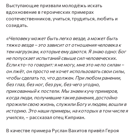
Выступающие призвали молодёжь искать
вдохновение в героических примерах
соотечественников, учиться, трудиться, любить и
созидать.
«Человеку может быть легко везде, а может быть
тяжко везде – это зависит от отношения человека к
тем нагрузкам, которые ему даются. Я знаю одно: Бог
не попускает испытаний свыше сил человеческих.
Если кто-то говорит: я не могу, мне это не по силам –
он лжёт, он просто не хочет использовать свои силы,
чтобы сделать то, что должен. При любом ранении,
без глаз, без ног, без рук, без чего угодно,
прикованный к постели. Мы знаем кучу примеров,
когда люди, получившие такие ранения, достойно
прожили свою жизнь, служили Богу и людям, вошли в
историю. Это наши примеры, на которых в том числе я
учился»,
– рассказал отец Киприан.
В качестве примера Руслан Вахитов привёл Героя