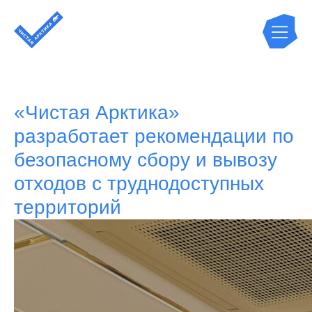
«Чистая Арктика»
разработает рекомендации по
безопасному сбору и вывозу
отходов с труднодоступных
территорий