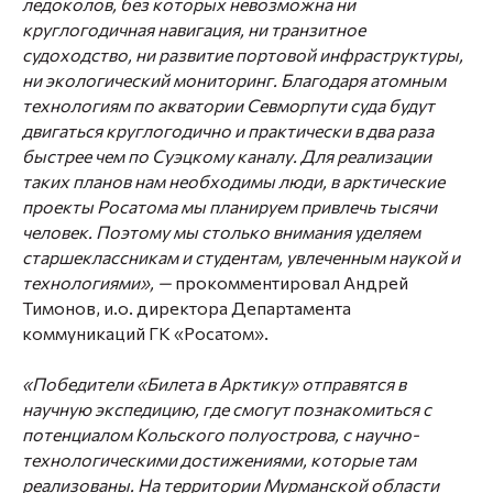
ледоколов, без которых невозможна ни
круглогодичная навигация, ни транзитное
судоходство, ни развитие портовой инфраструктуры,
ни экологический мониторинг. Благодаря атомным
технологиям по акватории Севморпути суда будут
двигаться круглогодично и практически в два раза
быстрее чем по Суэцкому каналу. Для реализации
таких планов нам необходимы люди, в арктические
проекты Росатома мы планируем привлечь тысячи
человек. Поэтому мы столько внимания уделяем
старшеклассникам и студентам, увлеченным наукой и
технологиями», —
прокомментировал
Андрей
Тимонов
, и.о. директора Департамента
коммуникаций ГК «Росатом».
«Победители «Билета в Арктику» отправятся в
научную экспедицию, где смогут познакомиться с
потенциалом Кольского полуострова, с научно-
технологическими достижениями, которые там
реализованы. На территории Мурманской области