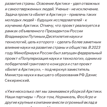
развития страны. Освоение Арктики - удел отважных
и самоотверженных людей. Ученые - не исключение.
Задача проекта «Билет в Арктику» - привлечь таких
молодых людей - будущих исследователей - к
изучению Арктики. Отмечу, что проект реализуется в
рамках объявленного Президентом России
Владимиром Путиным Десятилетия науки и
технологий, цель которого - сделать более заметным
влияние науки на развитие страны и общества. В 2023
году Минобрнауки России был запущен федеральный
проект «Популяризация науки и технологи», одним из
победителей грантового конкурса и стал проект
«Билет в Арктику»»
, – подчеркнул заместитель
Министра науки и высшего образования РФ
Денис
Секиринский
.
«Уже несколько лет мы занимаемся уборкой Арктики.
Наши партнеры – Роса-том, Норникель, ФосАгро и
другие крупные компании внесли огромный вклад в