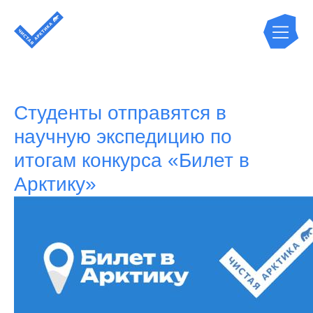
Студенты отправятся в
научную экспедицию по
итогам конкурса «Билет в
Арктику»