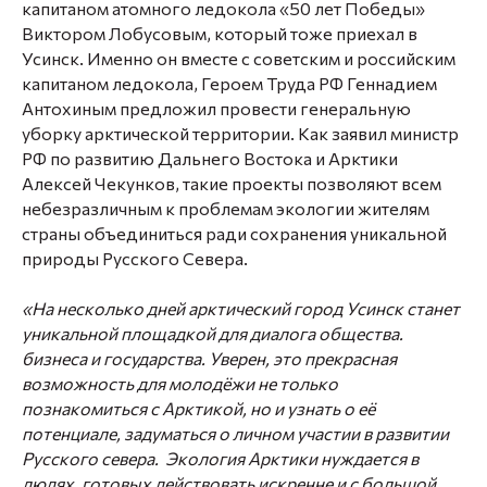
капитаном атомного ледокола «50 лет Победы»
Виктором Лобусовым, который тоже приехал в
Усинск. Именно он вместе с советским и российским
капитаном ледокола, Героем Труда РФ Геннадием
Антохиным предложил провести генеральную
уборку арктической территории. Как заявил министр
РФ по развитию Дальнего Востока и Арктики
Алексей Чекунков, такие проекты позволяют всем
небезразличным к проблемам экологии жителям
страны объединиться ради сохранения уникальной
природы Русского Севера.
«На несколько дней арктический город Усинск станет
уникальной площадкой для диалога общества.
бизнеса и государства. Уверен, это прекрасная
возможность для молодёжи не только
познакомиться с Арктикой, но и узнать о её
потенциале, задуматься о личном участии в развитии
Русского севера. Экология Арктики нуждается в
людях, готовых действовать искренне и с большой