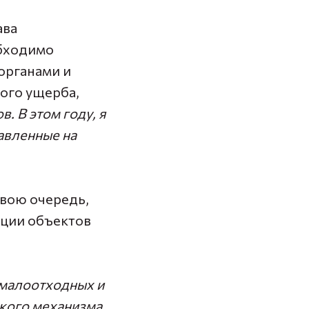
ава
обходимо
органами и
кого ущерба,
. В этом году, я
авленные на
 свою очередь,
ации объектов
 малоотходных и
кого механизма