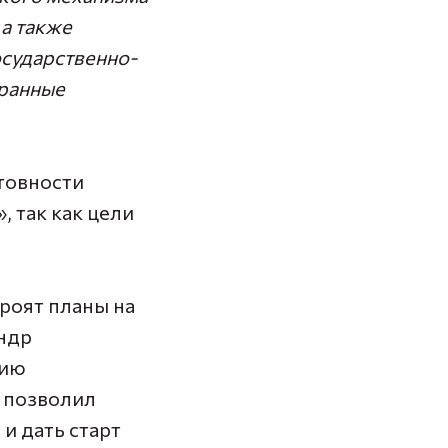
 а также
сударственно-
хранные
товности
 так как цели
роят планы на
ндр
рию
» позволил
и дать старт