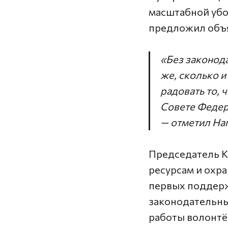
масштабной убо
предложил объя
«Без законода
же, сколько и
радовать то, 
Совете Федер
— отметил На
Председатель К
ресурсам и ох
первых поддерж
законодательны
работы волонтё