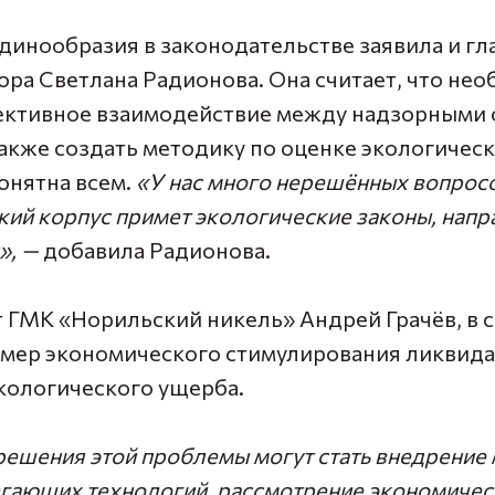
единообразия в законодательстве заявила и
гл
ра Светлана Радионова
. Она считает, что не
ктивное взаимодействие между надзорными 
также создать методику по оценке экологичес
онятна всем.
«У нас много нерешённых вопросов
кий корпус примет экологические законы, напр
»,
—
добавила Радионова.
 ГМК «Норильский никель» Андрей Грачёв
, в
мер экономического стимулирования ликвид
кологического ущерба.
решения этой проблемы могут стать внедрение
гающих технологий, рассмотрение экономичес