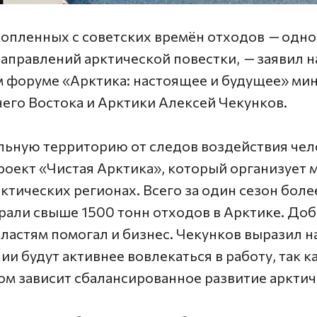
опленных с советских времён отходов
—
одно
аправлений арктической повестки,
—
заявил н
форуме «Арктика: настоящее и будущее»
мин
его Востока и Арктики Алексей Чекунков
.
льную территорию от следов воздействия чел
оект «Чистая Арктика», который организует
рктических регионах. Всего за один сезон боле
рали свыше 1500 тонн отходов в Арктике. До
ластям помогал и бизнес. Чекунков выразил н
и будут активнее вовлекаться в работу, так к
ом зависит сбалансированное развитие арктич