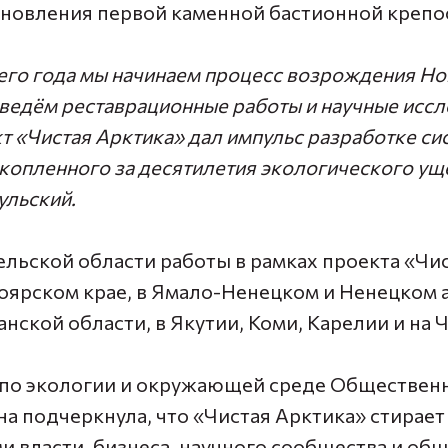
ановления первой каменной бастионной крепо
го года мы начинаем процесс возрождения Н
оведём реставрационные работы и научные иссл
т «Чистая Арктика» дал импульс разработке си
копленного за десятилетия экологического ущ
ульский.
льской области работы в рамках проекта «Чи
оярском крае, в Ямало-Ненецком и Ненецком
анской области, в Якутии, Коми, Карелии и на 
 по экологии и окружающей среде Обществен
на
подчеркнула, что «Чистая Арктика» стирае
и власти, бизнеса, научного сообщества и об