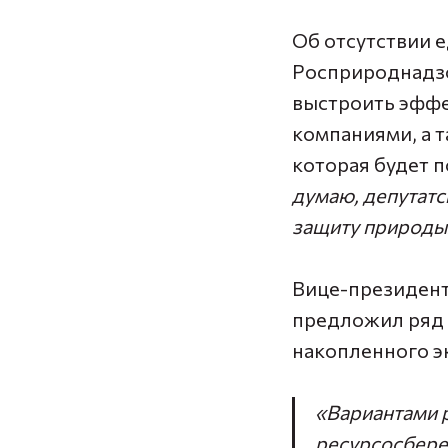
Об отсутствии 
Росприроднадзо
выстроить эффе
компаниями, а 
которая будет п
думаю, депутатс
защиту природы
Вице-президент
предложил ряд 
накопленного э
«Вариантами 
ресурсосбере