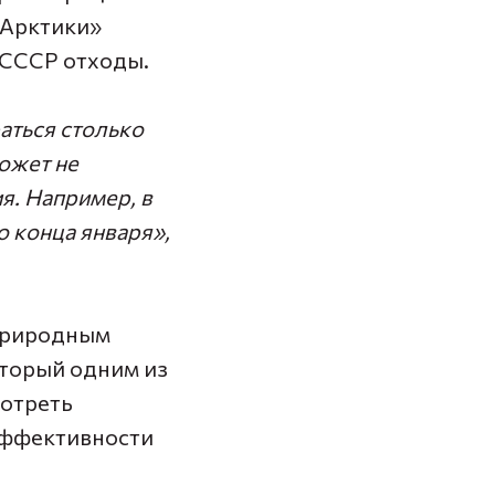
 Арктики»
 СССР отходы.
аться столько
может не
я. Например, в
 конца января»,
 природным
оторый одним из
мотреть
эффективности