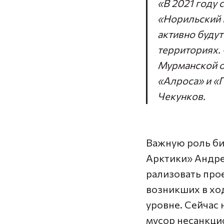
«В 2021 году
«Норильский 
активно буду
территориях. 
Мурманской о
«Алроса» и «П
Чекунков.
Важную роль би
Арктики» Андр
рализовать прое
возникших в хо
уровне. Сейчас
мусор несанкци