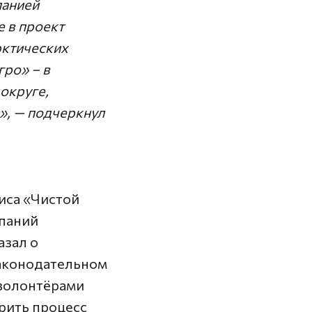
панией
е в проект
рктических
гро» – в
округе,
.», — подчеркнул
иса «Чистой
мпаний
азал о
законодательном
 волонтёрами
рить процесс