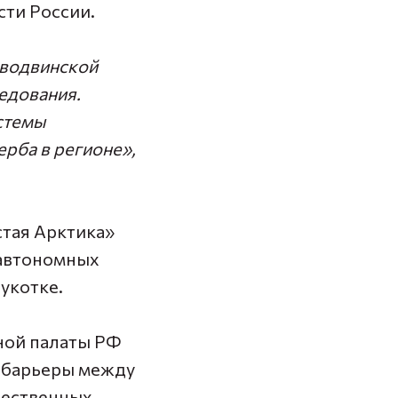
сти России.
оводвинской
едования.
стемы
ерба в регионе»,
стая Арктика»
 автономных
Чукотке.
ной палаты РФ
т барьеры между
щественных,