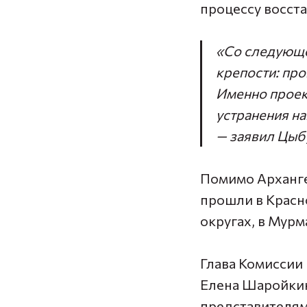
процессу восст
«Со следующе
крепости: пр
Именно проек
устранения на
— заявил Цыб
Помимо Арханге
прошли в Красн
округах, в Мурм
Глава Комиссии
Елена Шаройки
представителям