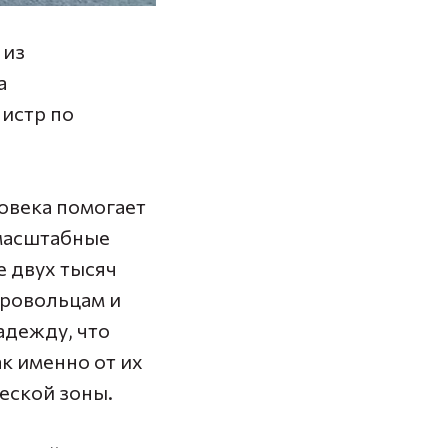
 из
а
истр по
овека помогает
 масштабные
е двух тысяч
бровольцам и
адежду, что
ак именно от их
еской зоны.