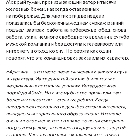
Мокрый туман, пронизывающий ветер и тысячи
железных бочек, навсегда оставленных
на побережье. Для многих эти две недели
показались бы бесконечным «днем сурка»: ранний
подъем, завтрак, работа на побережье, обед, снова
работа, ужин, немного свободного времени в сугубо
мужской компании и без доступа к телевизору или
интернету и отход ко сну. Но ребята как один
говорят, что эта командировка закалила их характер.
«Арктика — это место переосмысления, закалки духа
и характера. Из трудностей для нас были только
непривычные погодные условия. Ветер достигал
порой до 40м/с. Но к этому быстро привыкли, тем
более мы спасатели — сильные ребята. Когда
находишься несколько недель без связи и интернета,
выпадаешь из привычного образа жизни. В голове
очень многое меняется, на какие-то вещи смотришь
под другим углом, на какие-то кардинально с другой
стороны. К концу поездки закаляешься не только