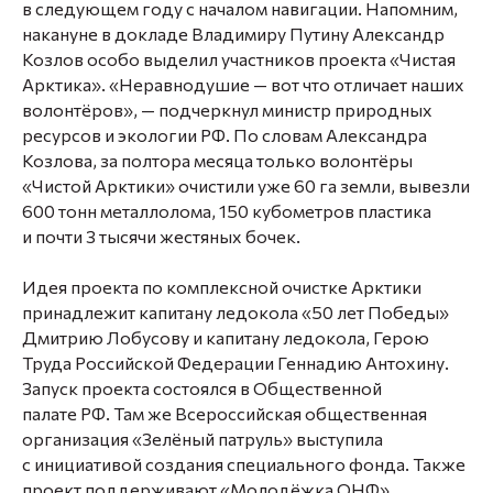
в следующем году с началом навигации. Напомним,
накануне в докладе Владимиру Путину Александр
Козлов особо выделил участников проекта «Чистая
Арктика». «Неравнодушие — вот что отличает наших
волонтёров», — подчеркнул министр природных
ресурсов и экологии РФ. По словам Александра
Козлова, за полтора месяца только волонтёры
«Чистой Арктики» очистили уже 60 га земли, вывезли
600 тонн металлолома, 150 кубометров пластика
и почти 3 тысячи жестяных бочек.
Идея проекта по комплексной очистке Арктики
принадлежит капитану ледокола «50 лет Победы»
Дмитрию Лобусову и капитану ледокола, Герою
Труда Российской Федерации Геннадию Антохину.
Запуск проекта состоялся в Общественной
палате РФ. Там же Всероссийская общественная
организация «Зелёный патруль» выступила
с инициативой создания специального фонда. Также
проект поддерживают «Молодёжка ОНФ»,