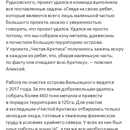
Рудковского, проект удался и команда выполнила
все поставленные задачи. «Глядя на своих ребят,
которые являются всего лишь маленькой частью
большого проекта, можно с уверенностью
говорить, что проект удался. Удался не просто
потому, что мы собрали кучу металла, древесины
и почистили большую территорию острова.
У проекта „Чистая Арктика“ получилось зажечь искру
в каждом из ребят, что, убирая маленькую часть,
по факту они очищают всю Арктику», — пояснил
Алексей.
Работа по очистке острова Вилькицкого ведется
с 2017 года. За это время добровольцам удалось
собрать более 460 тонн металла и привести
в порядок территорию в 125га. Для участия
в экспедиции «Чистой Арктики» отбирались только
молодые люди, готовые к тяжёлому физическом
труду в условиях крайнего севера. У всех из них был
опыт работы в зонах ЧС, а также все необходимые