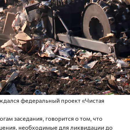
уждался федеральный проект «Чистая
гам заседания, говорится о том, что
шения, необходимые для ликвидации до