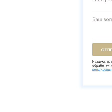
Ваш во
ОТПР
Нажимая на к
обработку п
конфиденци