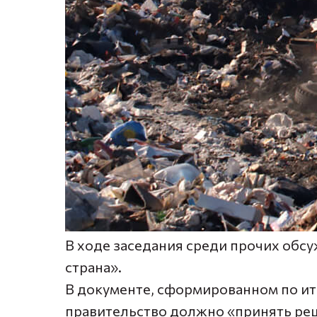
В ходе заседания среди прочих обс
страна».
В документе, сформированном по ито
правительство должно «принять ре