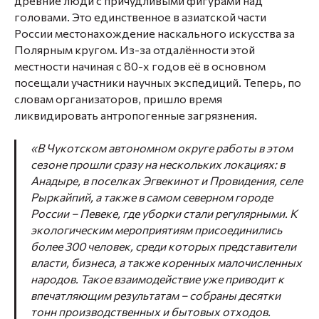
древние люди с причудливыми фигурами над
головами. Это единственное в азиатской части
России местонахождение наскального искусства за
Полярным кругом. Из-за отдалённости этой
местности начиная с 80-х годов её в основном
посещали участники научных экспедиций. Теперь, по
словам организаторов, пришло время
ликвидировать антропогенные загрязнения.
«В Чукотском автономном округе работы в этом
сезоне прошли сразу на нескольких локациях: в
Анадыре, в поселках Эгвекинот и Провидения, селе
Рыркайпий, а также в самом северном городе
России – Певеке, где уборки стали регулярными. К
экологическим мероприятиям присоединились
более 300 человек, среди которых представители
власти, бизнеса, а также коренных малочисленных
народов. Такое взаимодействие уже приводит к
впечатляющим результатам – собраны десятки
тонн производственных и бытовых отходов.