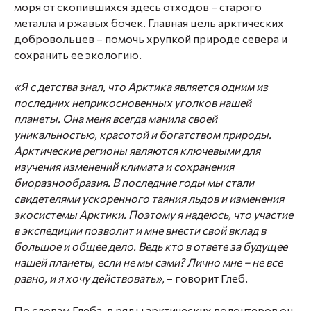
моря от скопившихся здесь отходов – старого
металла и ржавых бочек. Главная цель арктических
добровольцев – помочь хрупкой природе севера и
сохранить ее экологию.
«Я с детства знал, что Арктика является одним из
последних неприкосновенных уголков нашей
планеты. Она меня всегда манила своей
уникальностью, красотой и богатством природы.
Арктические регионы являются ключевыми для
изучения изменений климата и сохранения
биоразнообразия. В последние годы мы стали
свидетелями ускоренного таяния льдов и изменения
экосистемы Арктики. Поэтому я надеюсь, что участие
в экспедиции позволит и мне внести свой вклад в
большое и общее дело. Ведь кто в ответе за будущее
нашей планеты, если не мы сами? Лично мне – не все
равно, и я хочу действовать»,
– говорит Глеб.
По словам Глеба, в ряды арктических волонтеров он