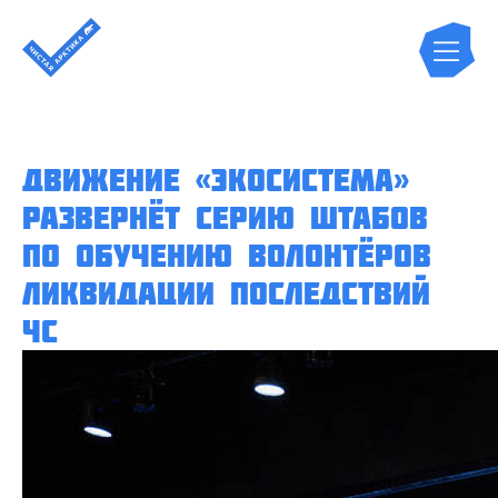
Движение «Экосистема»
развернёт серию штабов
по обучению волонтёров
ликвидации последствий
ЧС