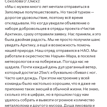
Соколова (г.Омск):
«Мы с мужем много лет мечтали отправиться в
Заполярье попутешествовать. Но такой туризм —
дорогое удовольствие, поэтому всё время
откладывали. Но когда увидели объявление о
наборе добровольцев в отряды проекта «Чистая
Арктика», сразу отправили заявку. Нас приняли, и это
была двойная радость. Мы не просто получили шанс
увидеть Арктику, а ещё и возможность помочь
нашей природе. Наш отряд отправился в НАО. Мы
работали в окрестностях Нарьян-Мара, в поселке
метеорологов и на побережье. Погода нас не
щадила. Почти каждый день дул ураганный ветер,
который достигал 25м/с и буквально сбивал с ног.
Часто шел дождь. При этом настроение у всей
команды было настолько хорошим, что я даже не
припомню таких эмоций в обычной жизни. Не знаю,
сколько это в цифрах, но в прошлом году нам
удалось собрать и вывезти огромное количество
металлолома и другого мусора. Душа ликовала и