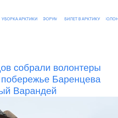
УБОРКА АРКТИКИ
ФОРУМ
БИЛЕТ В АРКТИКУ
ВОЛОН
дов собрали волонтеры
а побережье Баренцева
рый Варандей