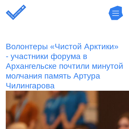
Волонтеры «Чистой Арктики»
- участники форума в
Архангельске почтили минутой
молчания память Артура
Чилингарова