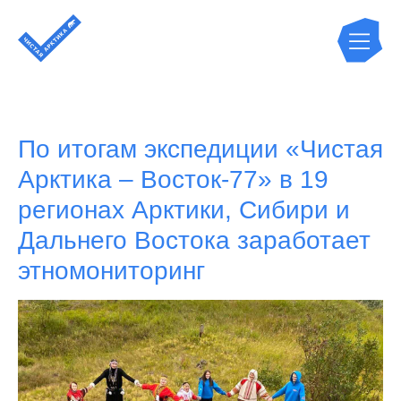
По итогам экспедиции «Чистая
Арктика – Восток-77» в 19
регионах Арктики, Сибири и
Дальнего Востока заработает
этномониторинг