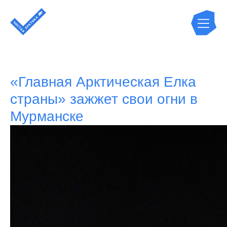
«Главная Арктическая Елка
страны» зажжет свои огни в
Мурманске