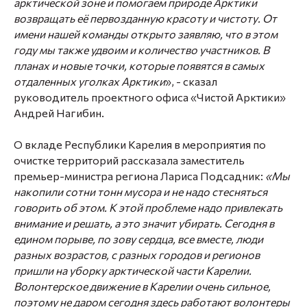
арктической зоне и помогаем природе Арктики
возвращать её первозданную красоту и чистоту. От
имени нашей команды открыто заявляю, что в этом
году мы также удвоим и количество участников. В
планах и новые точки, которые появятся в самых
отдаленных уголках Арктики
», - сказал
руководитель проектного офиса «Чистой Арктики»
Андрей Нагибин
.
О вкладе Республики Карелия в мероприятия по
очистке территорий рассказала заместитель
премьер-министра региона
Лариса Подсадник:
«Мы
накопили сотни тонн мусора и не надо стесняться
говорить об этом. К этой проблеме надо привлекать
внимание и решать, а это значит убирать. Сегодня в
едином порыве, по зову сердца, все вместе, люди
разных возрастов, с разных городов и регионов
пришли на уборку арктической части Карелии.
Волонтерское движение в Карелии очень сильное,
поэтому не даром сегодня здесь работают волонтеры