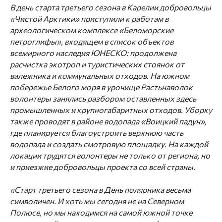
В день старта третьего сезона в Карелии добровольцы
«Чистой Арктики» приступили к работам в
археологическом комплексе «Беломорские
петроглифы», входящем в список объектов
всемирного наследия ЮНЕСКО: продолжена
расчистка экотроп и туристических стоянок от
валежника и коммунальных отходов. На южном
побережье Белого моря в урочище Растьнаволок
волонтеры занялись разбором оставленных здесь
промышленных и крупногабаритных отходов. Уборку
также проводят в районе водопада «Воицкий падун»,
где планируется благоустроить верхнюю часть
водопада и создать смотровую площадку. На каждой
локации трудятся волонтеры не только от региона, но
и приезжие добровольцы проекта со всей страны.
«
Старт третьего сезона в День полярника весьма
символичен. И хоть мы сегодня не на Северном
Полюсе, но мы находимся на самой южной точке