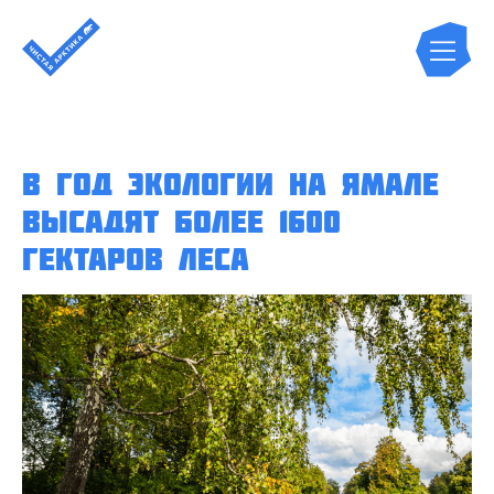
В Год экологии на Ямале
высадят более 1600
гектаров леса