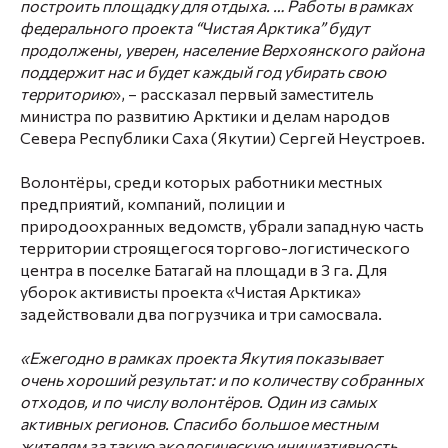
построить площадку для отдыха. … Работы в рамках
федерального проекта “Чистая Арктика” будут
продолжены, уверен, население Верхоянского района
поддержит нас и будет каждый год убирать свою
территорию
», – рассказал первый заместитель
министра по развитию Арктики и делам народов
Севера Республики Саха (Якутии)
Сергей Неустроев
.
Волонтёры, среди которых работники местных
предприятий, компаний, полиции и
природоохранных ведомств, убрали западную часть
территории строящегося торгово-логистического
центра в поселке Батагай на площади в 3 га. Для
уборок активисты проекта «Чистая Арктика»
задействовали два погрузчика и три самосвала.
«Ежегодно в рамках проекта Якутия показывает
очень хороший результат: и по количеству собранных
отходов, и по числу волонтёров. Один из самых
активных регионов. Спасибо большое местным
жителям за такую экологическую инициативность.