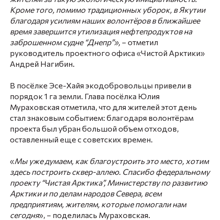
Кроме того, помимо традиционных уборок, в Якутии
благодаря усилиям наших волонтёров в ближайшее
время завершится утилизация нефтепродуктов на
заброшенном судне “Днепр”»,
– отметил
руководитель проектного офиса «Чистой Арктики»
Андрей Нагибин
.
В посёлке Эсе-Хайя экодобровольцы привели в
порядок 1 га земли. Глава посёлка
Юлия
Мураховская
отметила, что для жителей этот день
стал знаковым событием: благодаря волонтёрам
проекта был убран большой объем отходов,
оставленный еще с советских времен.
«
Мы уже думаем, как благоустроить это место, хотим
здесь построить сквер-аллею. Спасибо федеральному
проекту “Чистая Арктика”, Министерству по развитию
Арктики и по делам народов Севера, всем
предприятиям, жителям, которые помогали нам
сегодня
», – поделилась Мураховская.