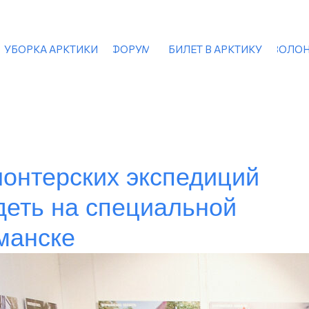
УБОРКА АРКТИКИ
ФОРУМ
БИЛЕТ В АРКТИКУ
ВОЛОН
онтерских экспедиций
деть на специальной
манске