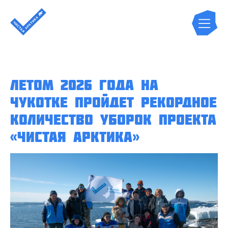
Летом 2026 года на
Чукотке пройдет рекордное
количество уборок проекта
«Чистая Арктика»