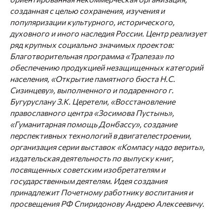
созданная с целью сохранения, изучения и
популяризации культурного, исторического,
духовного и иного наследия России. Центр реализует
ряд крупных социально значимых проектов:
Благотворительная программа «Трапеза» по
обеспечению продукцией незащищенных категорий
населения, «Открытие памятного бюста Н.С.
Сизинцеву», выполненного и подаренного г.
Бугуруслану З.К. Церетели, «Восстановление
православного центра «Зосимова Пустынь»,
«Гуманитарная помощь Донбассу», создание
перспективных технологий в двигателестроении,
организация серии выставок «Компасу надо верить»,
издательская деятельность по выпуску книг,
посвященных советским изобретателям и
государственным деятелям. Идея создания
принадлежит Почетному работнику воспитания и
просвещения РФ Спиридонову Андрею Алексеевичу.