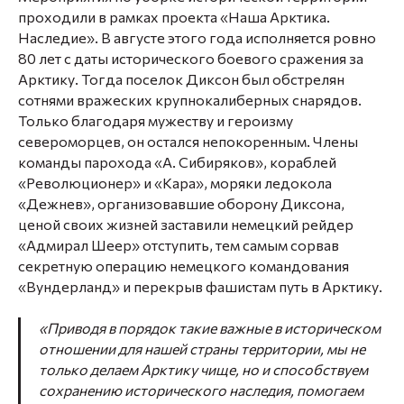
проходили в рамках проекта «Наша Арктика.
Наследие». В августе этого года исполняется ровно
80 лет с даты исторического боевого сражения за
Арктику. Тогда поселок Диксон был обстрелян
сотнями вражеских крупнокалиберных снарядов.
Только благодаря мужеству и героизму
североморцев, он остался непокоренным. Члены
команды парохода «А. Сибиряков», кораблей
«Революционер» и «Кара», моряки ледокола
«Дежнев», организовавшие оборону Диксона,
ценой своих жизней заставили немецкий рейдер
«Адмирал Шеер» отступить, тем самым сорвав
секретную операцию немецкого командования
«Вундерланд» и перекрыв фашистам путь в Арктику.
«Приводя в порядок такие важные в историческом
отношении для нашей страны территории, мы не
только делаем Арктику чище, но и способствуем
сохранению исторического наследия, помогаем