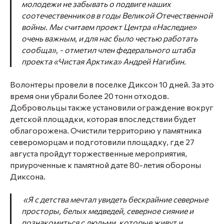
молодежи не забывать о подвиге наших
соотечественников в годы Великой Отечественной
войны. Мы считаем проект Центра «Наследие»
очень важным, и для нас было честью работать
сообща», -
отметил член федерального штаба
проекта «Чистая Арктика» Андрей Нагибин
.
Волонтеры провели в поселке Диксон 10 дней. За это
время они убрали более 20 тонн отходов.
Добровольцы также установили ограждение вокруг
детской площадки, которая впоследствии будет
облагорожена. Очистили территорию у памятника
североморцам и подготовили площадку, где 27
августа пройдут торжественные мероприятия,
приуроченные к памятной дате 80-летия обороны
Диксона.
«Я с детства мечтал увидеть бескрайние северные
просторы, белых медведей, северное сияние и
познакомиться с людьми, которые живут и