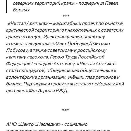
северных территорий края»
,
- подчеркнул Павел
Борзых
***
«Чистая Арктика»
— масштабный проект по очистке
арктической территории от накопленных с советских
времён отходов. Идея принадлежит капитану
атомного ледокола «50 лет Победы» Дмитрию
Лобусову, а также советскому и российскому
капитану ледокола, Герою Труда Российской
Федерации Геннадию Антохину.
«Чистая Арктика»
стала площадкой, объединившей общественные и
волонтёрские организации, учёных, глав регионов и
бизнес. Партнёрами проекта выступают «Норильский
никель», «ФосАгро» и РЖД.
***
АНО «Центр «Наследие»
- социально
ориентированная некоммерческая организация,