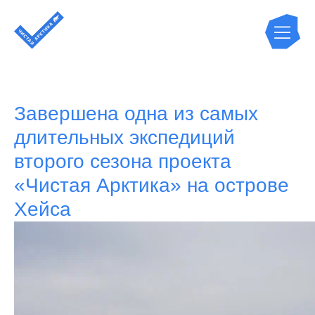
Завершена одна из самых
длительных экспедиций
второго сезона проекта
«Чистая Арктика» на острове
Хейса