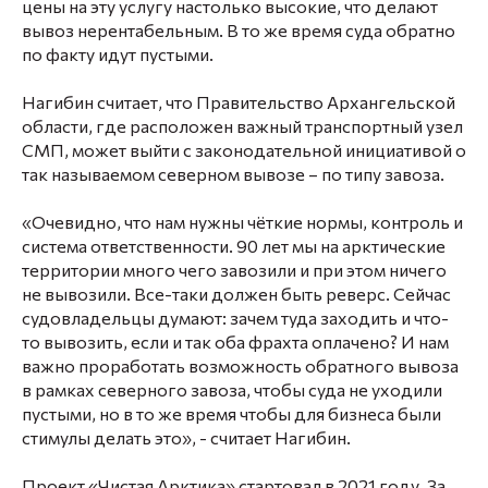
цены на эту услугу настолько высокие, что делают
вывоз нерентабельным. В то же время суда обратно
по факту идут пустыми.
Нагибин считает, что Правительство Архангельской
области, где расположен важный транспортный узел
СМП, может выйти с законодательной инициативой о
так называемом северном вывозе – по типу завоза.
«Очевидно, что нам нужны чёткие нормы, контроль и
система ответственности. 90 лет мы на арктические
территории много чего завозили и при этом ничего
не вывозили. Все-таки должен быть реверс. Сейчас
судовладельцы думают: зачем туда заходить и что-
то вывозить, если и так оба фрахта оплачено? И нам
важно проработать возможность обратного вывоза
в рамках северного завоза, чтобы суда не уходили
пустыми, но в то же время чтобы для бизнеса были
стимулы делать это», - считает Нагибин.
Проект «Чистая Арктика» стартовал в 2021 году. За