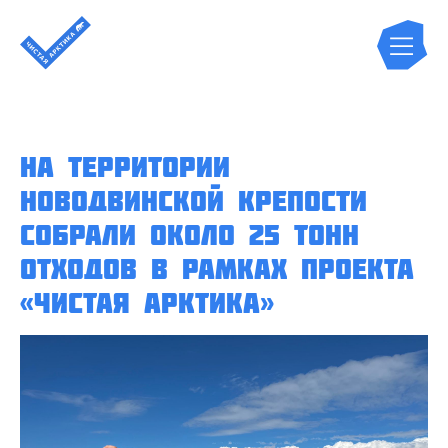
На территории
Новодвинской крепости
собрали около 25 тонн
отходов в рамках проекта
«Чистая Арктика»